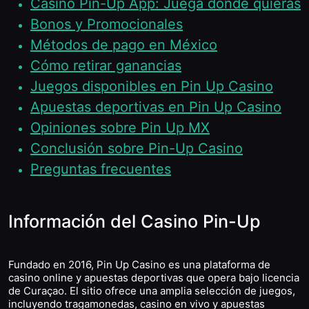
Casino Pin-Up App: Juega donde quieras
Bonos y Promocionales
Métodos de pago en México
Cómo retirar ganancias
Juegos disponibles en Pin Up Casino
Apuestas deportivas en Pin Up Casino
Opiniones sobre Pin Up MX
Conclusión sobre Pin-Up Casino
Preguntas frecuentes
Información del Casino Pin-Up
Fundado en 2016, Pin Up Casino es una plataforma de
casino online y apuestas deportivas que opera bajo licencia
de Curaçao. El sitio ofrece una amplia selección de juegos,
incluyendo tragamonedas, casino en vivo y apuestas