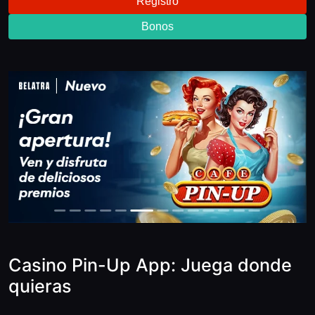
Registro
Bonos
Casino Pin-Up App: Juega donde
quieras