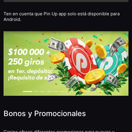
Ten en cuenta que Pin Up app solo está disponible para
Android.
Bonos y Promocionales
Casino ofrece diferentes promociones para nuevos y