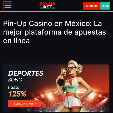
Inscripción
Iniciar
Pin-Up Casino en México: La
mejor plataforma de apuestas
en línea