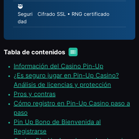
🥷
Seguri
Cifrado SSL • RNG certificado
dad
Tabla de contenidos
Información del Casino Pin-Up
¿Es seguro jugar en Pin-Up Casino?
Análisis de licencias y protección
Pros y contras
Cómo registro en Pin-Up Casino paso a
paso
Pin Up Bono de Bienvenida al
Registrarse