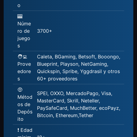
o
🎰
Núme
ro de
3700+
juego
s
🧑‍💻
Caleta, BGaming, Betsoft, Booongo,
Prove
Blueprint, Playson, NetGaming,
edore
Quickspin, Spribe, Yggdrasil y otros
s
60+ proveedores
🤑
SPEI, OXXO, MercadoPago, Visa,
Métod
MasterCard, Skrill, Neteller,
os de
PaySafeCard, MuchBetter, ecoPayz,
Depós
Bitcoin, Ethereum,Tether
ito
❗ Edad