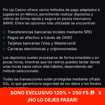
Pin Up Casino ofrece varios métodos de pago adaptados a
jugadores en México, permitiendo realizar depósitos y
retiros de forma rápida y segura en pesos mexicanos
(MXN). Entre las opciones más utilizadas se encuentran:
Transferencias bancarias locales mediante SPEI
Pagos en efectivo a través de OXXO
Tarjetas bancarias (Visa y Mastercard)
Carteras electrónicas y criptomonedas
Los depósitos suelen procesarse de forma inmediata o en
pocas horas, mientras que los retiros pueden tardar desde
unas horas hasta varios días hábiles, dependiendo del
método seleccionado.
Todas las transacciones están protegidas mediante cifrado
SSL, lo que garantiza la seguridad de los datos y los fondos
de los usuarios.
BONO EXCLUSIVO 120% + 250 FS 🎁
X
¡NO LO DEJES PASAR!
Cómo retirar ganancias