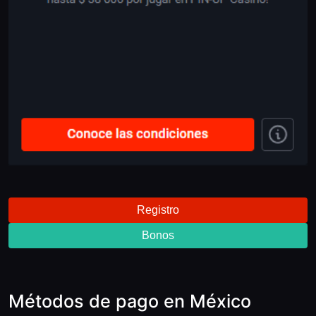
Registro
Bonos
Métodos de pago en México